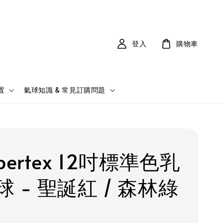
登入
購物車
置
氣球知識 & 常見訂購問題
pertex 12吋標準色乳
 - 聖誕紅 / 森林綠