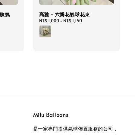
笑臉氣
高雅 - 六瓣花氣球花束
Regular
NT$ 1,000
-
NT$ 1,150
price
Milu Balloons
是一家專門提供氣球佈置服務的公司，