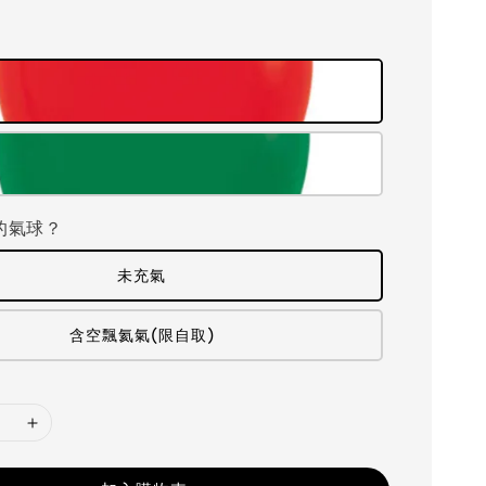
紅
的氣球？
未充氣
含空飄氦氣(限自取)