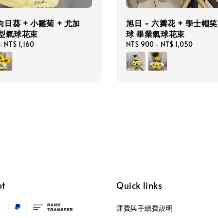
向日葵 + 小雛菊 + 尤加
旭日 - 六瓣花 + 學士帽
造型氣球花束
球 畢業氣球花束
-
NT$ 1,160
Regular
NT$ 900
-
NT$ 1,050
price
pt
Quick links
運費與手續費說明