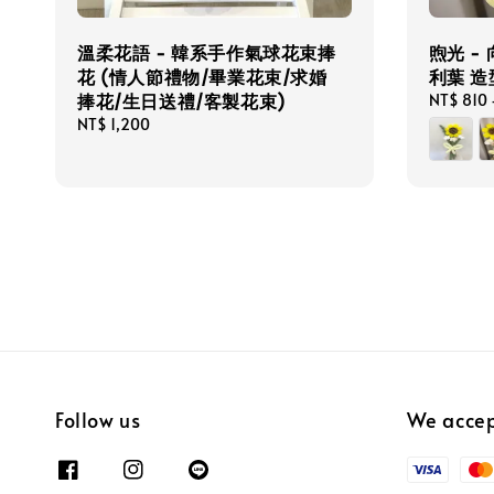
溫柔花語 - 韓系手作氣球花束捧
煦光 - 
花 (情人節禮物/畢業花束/求婚
利葉 
捧花/生日送禮/客製花束)
Regular
NT$ 810
price
Regular
NT$ 1,200
price
Follow us
We acce