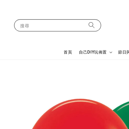
搜尋
首頁
自己DIY玩佈置
節日