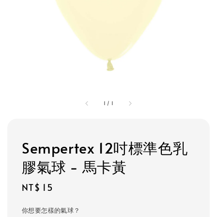
1
/
1
Sempertex 12吋標準色乳
膠氣球 - 馬卡黃
Regular
NT$ 15
price
你想要怎樣的氣球？