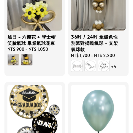
旭日 - 六瓣花 + 學士帽
36吋 / 24吋 拿鐵色性
笑臉氣球 畢業氣球花束
別派對揭曉氣球 - 支架
氣球款
Regular
NT$ 900
-
NT$ 1,050
price
Regular
NT$ 1,700
-
NT$ 2,200
price
+4