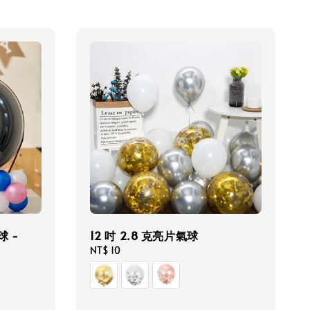
球 -
12 吋 2.8 克亮片氣球
Regular
NT$ 10
price