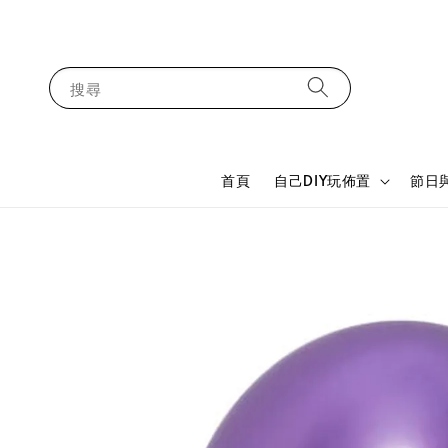
搜尋
首頁
自己DIY玩佈置
節日