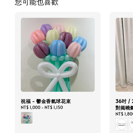
您可能也喜歡
祝福 - 鬱金香氣球花束
36吋 
對揭曉氣
Regular
NT$ 1,000
-
NT$ 1,150
price
Regular
NT$ 1,80
price