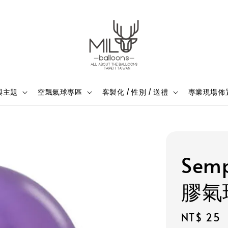
與主題
空飄氣球專區
客製化 / 性別 / 送禮
專業現場佈
Sem
膠氣
Regular
NT$ 25