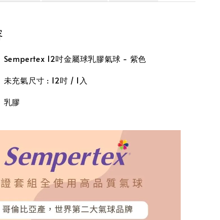
容
empertex 12吋金屬球乳膠氣球 - 紫色
充氣尺寸 : 12吋 / 1入
】乳膠
】