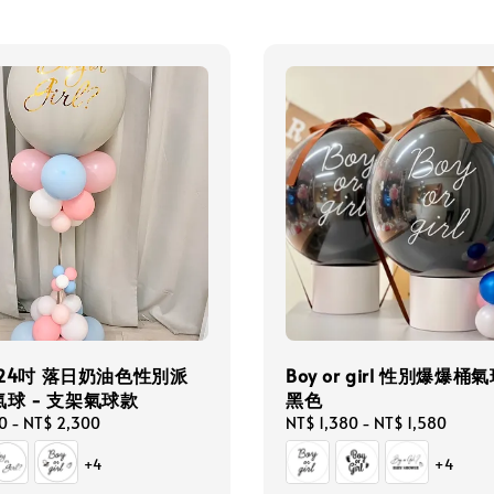
/ 24吋 落日奶油色性別派
Boy or girl 性別爆爆桶氣
球 - 支架氣球款
黑色
0
-
NT$ 2,300
Regular
NT$ 1,380
-
NT$ 1,580
price
+4
+4