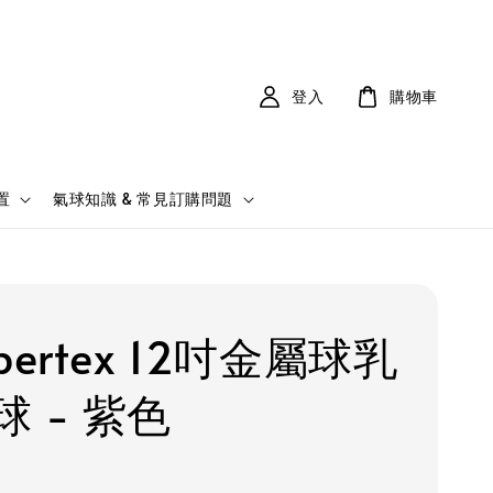
登入
購物車
置
氣球知識 & 常見訂購問題
pertex 12吋金屬球乳
球 - 紫色