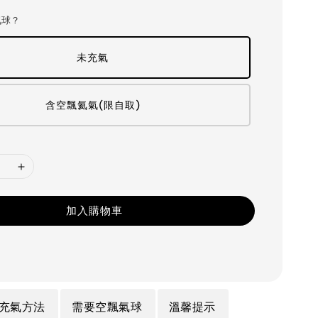
氣球？
未充氣
含空飄氦氣(限自取)
加入購物車
充氣方法
需要空飄氣球
溫馨提示