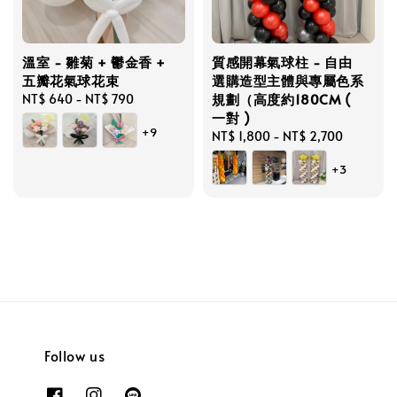
溫室 - 雛菊 + 鬱金香 +
質感開幕氣球柱 - 自由
五瓣花氣球花束
選購造型主體與專屬色系
規劃（高度約180CM (
Regular
NT$ 640
-
NT$ 790
一對 )
price
+9
Regular
NT$ 1,800
-
NT$ 2,700
price
+3
Follow us