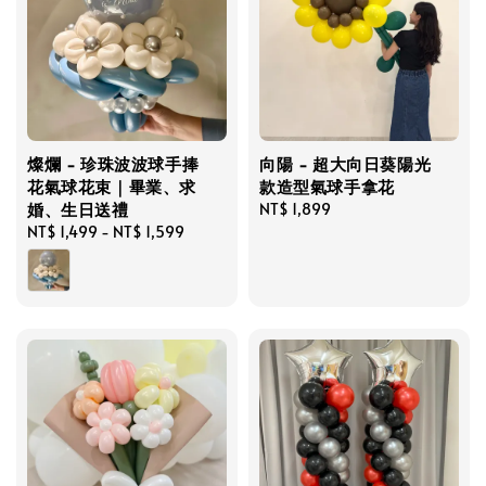
燦爛 - 珍珠波波球手捧
向陽 - 超大向日葵陽光
花氣球花束｜畢業、求
款造型氣球手拿花
婚、生日送禮
Regular
NT$ 1,899
Regular
NT$ 1,499
-
NT$ 1,599
price
price