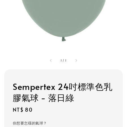
1
/
1
Sempertex 24吋標準色乳
膠氣球 - 落日綠
Regular
NT$ 80
price
你想要怎樣的氣球？