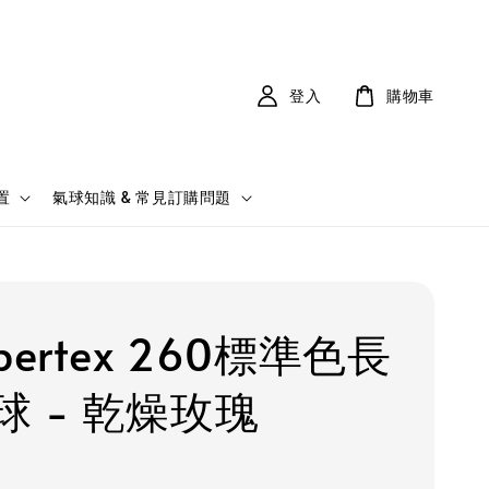
登入
購物車
置
氣球知識 & 常見訂購問題
pertex 260標準色長
球 - 乾燥玫瑰