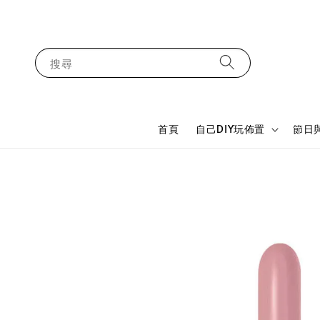
搜尋
首頁
自己DIY玩佈置
節日