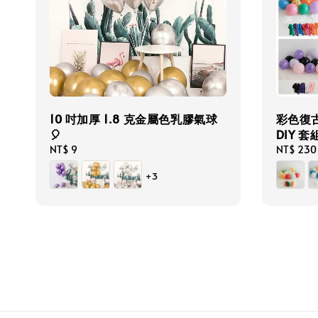
10 吋加厚 1.8 克金屬色乳膠氣球
彩色復
🎈
DIY 套
Regular
NT$ 9
Regular
NT$ 230
price
price
+3