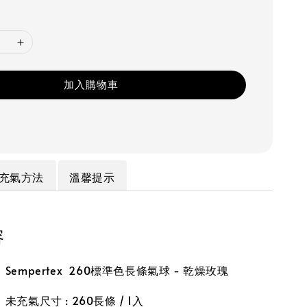
加入購物車
充氣方法
溫馨提示
容
empertex 260標準色長條氣球 - 乾燥玫瑰
充氣尺寸 : 260長條 / 1入