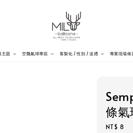
與主題
空飄氣球專區
客製化 / 性別 / 送禮
專業現場佈
Sem
條氣
Regular
NT$ 8