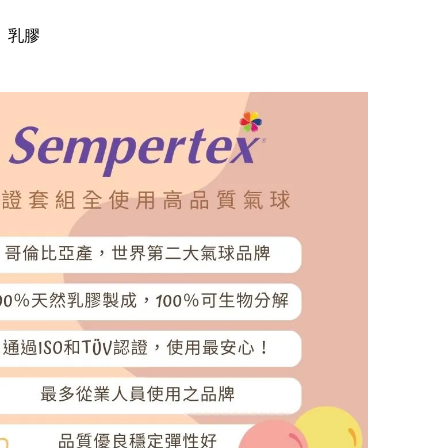
】乳膠
】