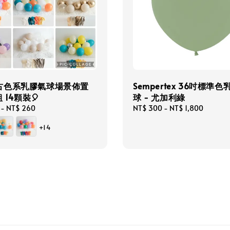
古色系乳膠氣球場景佈置
Sempertex 36吋標準
組 14顆裝🎈
球 - 尤加利綠
-
NT$ 260
Regular
NT$ 300
-
NT$ 1,800
price
+14