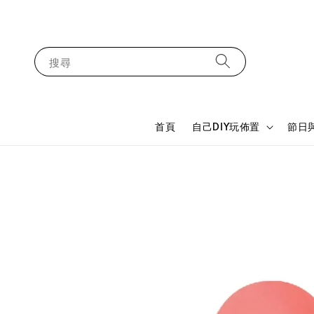
搜尋
首頁
自己DIY玩佈置
節日