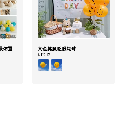
景佈置
黃色笑臉眨眼氣球
Regular
NT$ 12
price