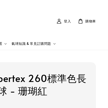
登入
購物車
置
氣球知識 & 常見訂購問題
pertex 260標準色長
球 - 珊瑚紅