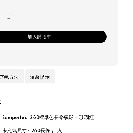
加入購物車
充氣方法
溫馨提示
容
empertex 260標準色長條氣球 - 珊瑚紅
充氣尺寸 : 260長條 / 1入