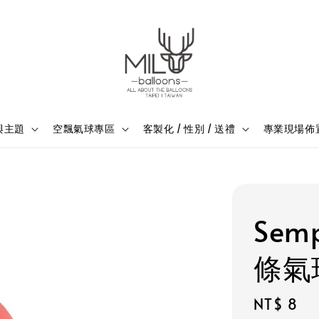
與主題
空飄氣球專區
客製化 / 性別 / 送禮
專業現場佈
Sem
條氣
Regular
NT$ 8