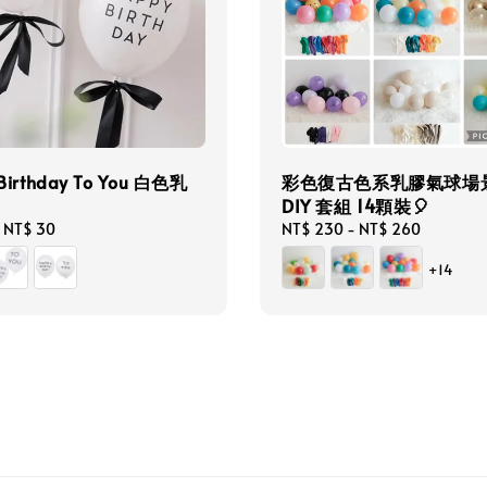
Birthday To You 白色乳
彩色復古色系乳膠氣球場
DIY 套組 14顆裝🎈
-
NT$ 30
Regular
NT$ 230
-
NT$ 260
price
+14