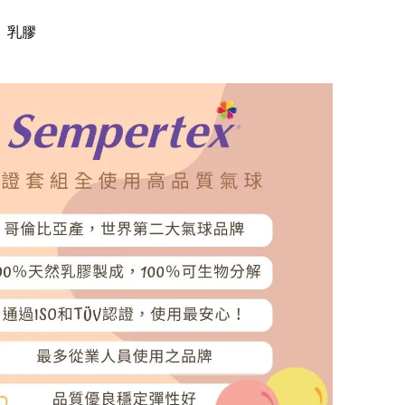
】乳膠
】