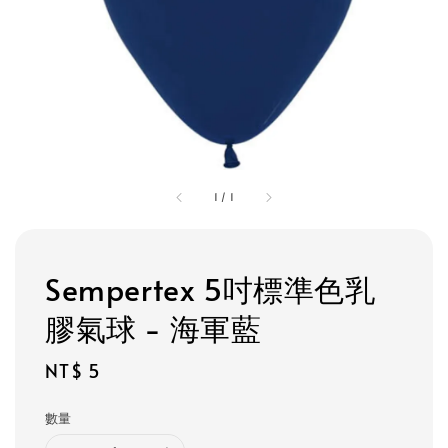
1
/
1
Sempertex 5吋標準色乳
膠氣球 - 海軍藍
Regular
NT$ 5
price
數量