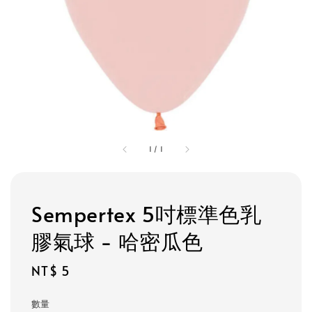
1
/
1
Sempertex 5吋標準色乳
膠氣球 - 哈密瓜色
Regular
NT$ 5
price
數量