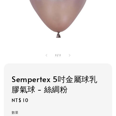
1
/
1
Sempertex 5吋金屬球乳
膠氣球 - 絲綢粉
Regular
NT$ 10
price
數量