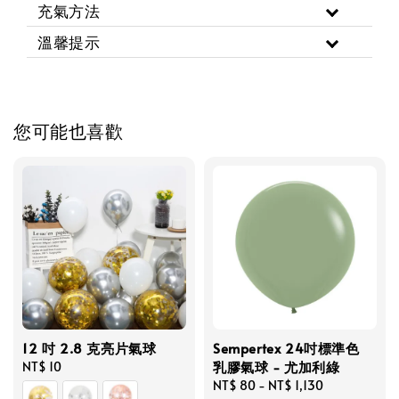
充氣方法
溫馨提示
您可能也喜歡
12 吋 2.8 克亮片氣球
Sempertex 24吋標準色
乳膠氣球 - 尤加利綠
Regular
NT$ 10
price
Regular
NT$ 80
-
NT$ 1,130