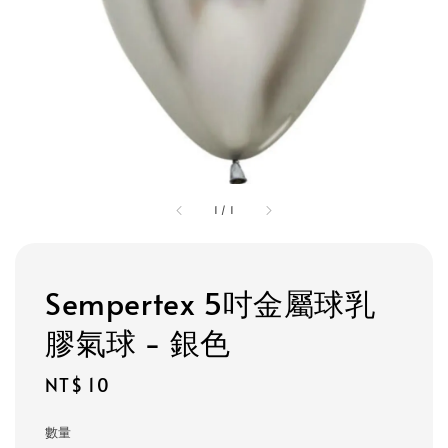
1
/
1
Sempertex 5吋金屬球乳
膠氣球 - 銀色
Regular
NT$ 10
price
數量